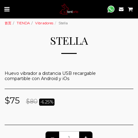
首页
TIENDA
Vibradores
Stella
STELLA
Huevo vibrador a distancia USB recargable
compartible con Android y iOs
$
75
$
80
-6.25%