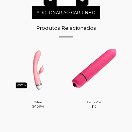
ADICIONAR AO CARRINHO
Produtos Relacionados
-35.71%
Céline
Balita Pila
$
45
$
70
$
10