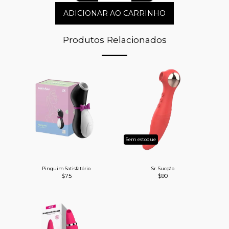
ADICIONAR AO CARRINHO
Produtos Relacionados
Sem estoque
Pinguim Satisfatório
Sr. Sucção
$
75
$
90