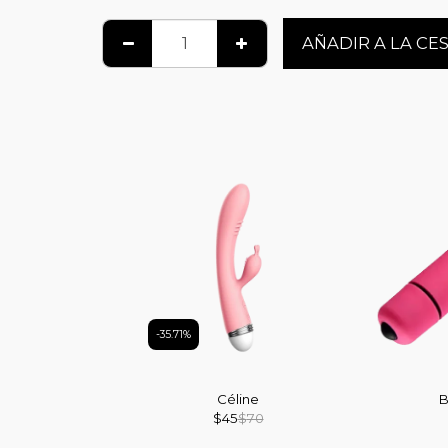
AÑADIR A LA CE
-35.71%
Céline
B
$
45
$
70