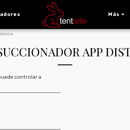
radores
Más
stancia
SUCCIONADOR APP DIS
uede controlar a