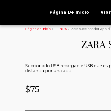
Página De Inicio
Vib
Página de inicio
TIENDA
Zara succionador App di
ZARA 
Succionado USB recargable USB que es p
distancia por una app
$
75